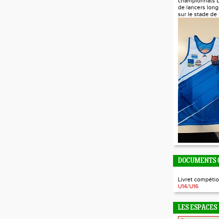
championnats 
de lancers long
sur le stade de
DOCUMENTS O
Livret compétio
U14/U16
LES ESPACES