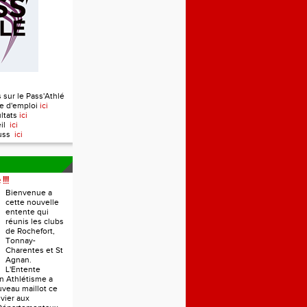
 sur le Pass'Athlé
e d'emploi
ici
ultats
ici
eil
ici
ouss
ici
!!!
Bienvenue a
cette nouvelle
entente qui
réunis les clubs
de Rochefort,
Tonnay-
Charentes et St
Agnan.
L'Entente
n Athlétisme a
veau maillot ce
vier aux