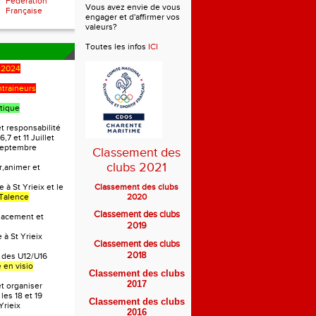
Fédération
Vous avez envie de vous
Française
engager et d'affirmer vos
valeurs?
Toutes les infos
ICI
-2024
ntraineurs
tique
t responsabilité
6,7 et 11 Juillet
 Septembre
Classement des
clubs 2021
r,animer et
 à St Yrieix et le
Classement des clubs
Talence
2020
Classement des clubs
lacement et
2019
 à St Yrieix
Classement des clubs
2018
 des U12/U16
 en visio
Classement des clubs
2017
et organiser
les 18 et 19
Classement des clubs
Yrieix
2016