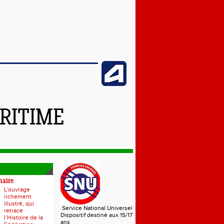
RITIME
naire
L'ouvrage
richement
illustré, qui
Service National Universel
retrace
Dispositif destiné aux 15/17
l’Histoire de la
ans