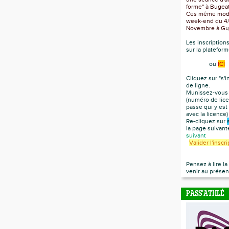
forme'' à Bugea
Ces même modul
week-end du 4/5
Novembre à Gu
Les inscription
sur la platefor
ou
ICI
Cliquez sur "s'i
de ligne.
Munissez-vous 
(numéro de lice
passe qui y est
avec la licence
Re-cliquez sur
la page suivan
suivant
Valider l'inscr
Pensez à lire l
venir au présen
PASS'ATHLÉ