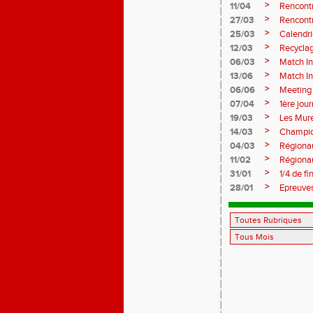
>
11/04
Rencont
>
27/03
Rencont
>
25/03
Calendr
>
12/03
Recyclag
>
06/03
Match In
>
13/06
Match I
>
06/06
Meeting 
>
07/04
1ère jou
>
19/03
Les Mure
>
14/03
Champio
>
04/03
Régiona
>
11/02
Régionau
>
31/01
1/4 de f
>
28/01
Epreuve