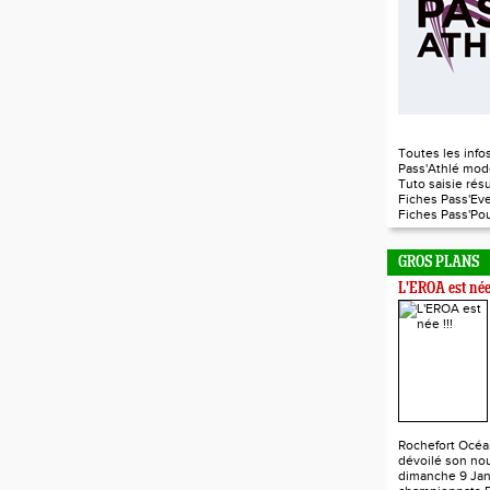
Toutes les infos
Pass'Athlé mod
Tuto saisie rés
Fiches Pass'Ev
Fiches Pass'P
GROS PLANS
L'EROA est née 
Rochefort Océa
dévoilé son nou
dimanche 9 Jan