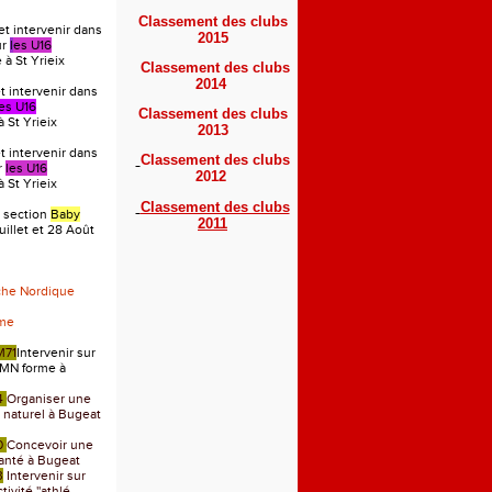
Classement des clubs
et intervenir dans
2015
ur
l
es U16
à St Yrieix
Classement des clubs
2014
 intervenir dans
les U16
Classement des clubs
 St Yrieix
2013
 intervenir dans
Classement des clubs
r
les U16
2012
 St Yrieix
Classement des clubs
 section
Baby
2011
uillet et 28 Août
che Nordique
rme
M71
Intervenir sur
MN forme à
4
Organiser une
u naturel à Bugeat
0
Concevoir une
anté à Bugeat
3
Intervenir sur
ivité ''athlé