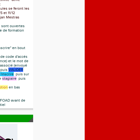
t
es se feront les
 et 11/12
jan Mestras
s sont ouvertes
me de formation
nscrire" en bout
de code d'accés
nce) et le mot de
 associé (envoyé
) puis
VALIDER
s'inscrire
puis sur
te
stagiaire
puis
iption
en bas
a FOAD avant de
tiel