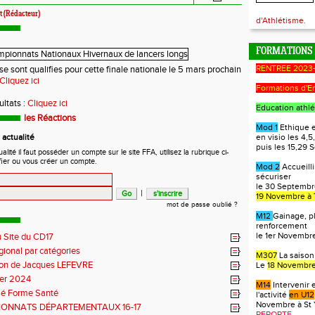
t (Rédacteur)
d'Athlétisme.
FORMATIONS
RENTREE 2023
e sont qualifies pour cette finale nationale le 5 mars prochain
Cliquez ici
Formations d'E
ultats :
Cliquez ici
Education athlé
les Réactions
Mod 1
Ethique e
actualité
en visio les 4,5,
puis les 15,29
ité il faut posséder un compte sur le site FFA, utilisez la rubrique ci-
fier ou vous créer un compte.
Mod 2
Accueilli
sécuriser
le 30 Septembre
|
19 Novembre à 
mot de passe oublié ?
M12
Gainage, p
renforcement
le 1er Novembre
 Site du CD17
gional par catégories
M307
La saison
ion de Jacques LEFEVRE
Le
18 Novembre
ier 2024
M14
Intervenir 
lé Forme Santé
l'activité
en U12
Novembre à St 
ONNATS DÉPARTEMENTAUX 16-17
REPORTE