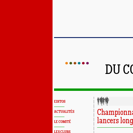
DU C
EDITOS
Championna
ACTUALITÉS
lancers lon
LE COMITÉ
LES CLUBS