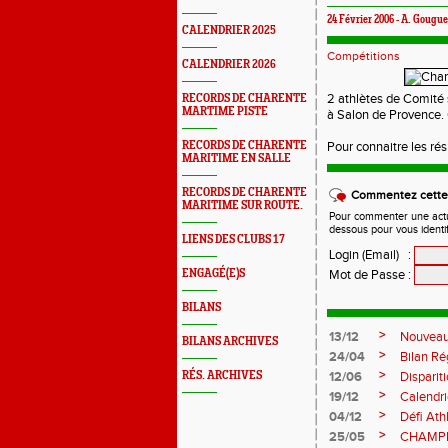
24 Février 2006 - A. Gougue
CALENDRIER 2025
Compétitions
CALENDRIER 2026
2 athlètes de Comité s
RECORDS DE CHARENTE
MARTIME PISTE
à Salon de Provence.
RECORDS DE CHARENTE
Pour connaitre les rés
MARITIME EN SALLE
RECORDS DE CHARENTE
Commentez cette 
MARITIME SUR ROUTE.
Pour commenter une actual
dessous pour vous identi
LIENS DES CLUBS 17
Login (Email)
:
ENGAGÉ(E)S
Mot de Passe
:
BILANS
>
13/12
Nouveau
BILANS ARCHIVES
>
24/04
Bilan Ré
>
RÉS. ARCHIVES
12/06
Disparit
>
19/12
Calendr
>
04/12
Défi Ath
>
25/05
CHAMPI