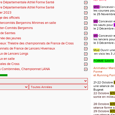
re Départementale Athlé Forme Santé
M10
Concevoir 
re Départementale Athlé Forme Santé
les courses po
ier 2023
le 25 Novembre 
e des officiels
M8
Concevoir et
tercomités Benjamins Minimes en salle
les sauts pour
nter-Comités Benjamins
le 2 Décembre à
de Saintes
M9
Concevoir et
rnée des jeunes
les lancers pou
le 3 Décembre à
aux: Théatre des championnats de France de Cross
nnats de France de Lancers Hivernaux
Mod
Ouvrir une
ux de Lancers Longs
en visio les 3 J
x en salle
FORME SANTE
inales de Cross
Animateur Mar
s Combinnées, Championnat LANA
Forme
et Running Fo
21-22 Octobre
une séance de 
Bugeat
22 Octobre
M7
sortie en milie
28 Octobre
M7
séance forme s
29 Octobre
M7
une séance d'act