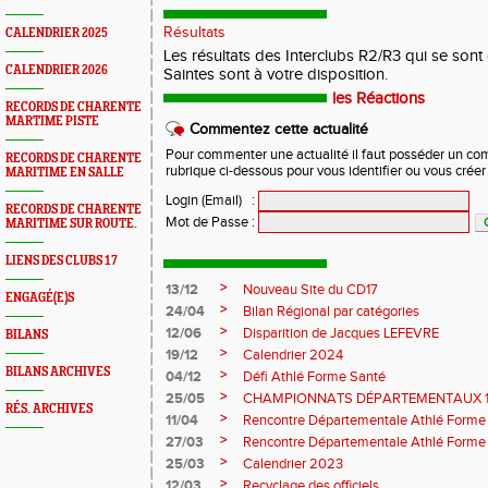
Résultats
CALENDRIER 2025
Les résultats des Interclubs R2/R3 qui se son
CALENDRIER 2026
Saintes sont à votre disposition.
les Réactions
RECORDS DE CHARENTE
MARTIME PISTE
Commentez cette actualité
Pour commenter une actualité il faut posséder un compt
RECORDS DE CHARENTE
rubrique ci-dessous pour vous identifier ou vous crée
MARITIME EN SALLE
Login (Email)
:
RECORDS DE CHARENTE
Mot de Passe
:
MARITIME SUR ROUTE.
LIENS DES CLUBS 17
>
13/12
Nouveau Site du CD17
ENGAGÉ(E)S
>
24/04
Bilan Régional par catégories
>
12/06
Disparition de Jacques LEFEVRE
BILANS
>
19/12
Calendrier 2024
BILANS ARCHIVES
>
04/12
Défi Athlé Forme Santé
>
25/05
CHAMPIONNATS DÉPARTEMENTAUX 1
RÉS. ARCHIVES
>
11/04
Rencontre Départementale Athlé Forme
>
27/03
Rencontre Départementale Athlé Forme
>
25/03
Calendrier 2023
>
12/03
Recyclage des officiels