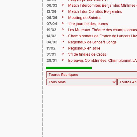
>
06/03
Match Intercomités Benjamins Minimes e
>
13/06
Match Inter-Comités Benjamins
>
06/06
Meeting de Saintes
>
07/04
1ère journée des jeunes
>
19/03
Les Mureaux: Théatre des championnats
>
14/03
Championnats de France de Lancers Hi
>
04/03
Régionaux de Lancers Longs
>
11/02
Régionaux en salle
>
31/01
1/4 de finales de Cross
>
28/01
Epreuves Combinnées, Championnat L