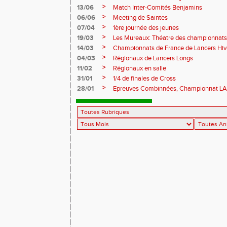
>
13/06
Match Inter-Comités Benjamins
>
06/06
Meeting de Saintes
>
07/04
1ère journée des jeunes
>
19/03
Les Mureaux: Théatre des championnats
>
14/03
Championnats de France de Lancers Hi
>
04/03
Régionaux de Lancers Longs
>
11/02
Régionaux en salle
>
31/01
1/4 de finales de Cross
>
28/01
Epreuves Combinnées, Championnat L