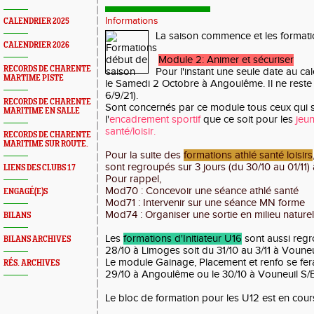
Informations
CALENDRIER 2025
La saison commence et les formati
CALENDRIER 2026
Module 2: Animer et sécuriser
RECORDS DE CHARENTE
Pour l'instant une seule date au cal
MARTIME PISTE
le Samedi 2 Octobre à Angoulême. Il ne reste 
6/9/21).
RECORDS DE CHARENTE
Sont concernés par ce module tous ceux qui s
MARITIME EN SALLE
l'
encadrement sportif
que ce soit pour les
jeu
santé/loisir.
RECORDS DE CHARENTE
MARITIME SUR ROUTE.
Pour la suite des
formations athlé santé loisirs
sont regroupés sur 3 jours (du 30/10 au 01/11
LIENS DES CLUBS 17
Pour rappel,
Mod70 : Concevoir une séance athlé santé
ENGAGÉ(E)S
Mod71 : Intervenir sur une séance MN forme
Mod74 : Organiser une sortie en milieu naturel
BILANS
Les
formations d'Initiateur U16
sont aussi regr
BILANS ARCHIVES
28/10 à Limoges soit du 31/10 au 3/11 à Vouneui
Le module Gainage, Placement et renfo se fera
RÉS. ARCHIVES
29/10 à Angoulême ou le 30/10 à Vouneuil S/B
Le bloc de formation pour les U12 est en cour