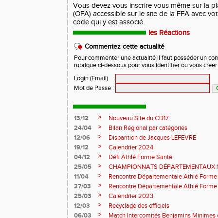
Vous devez vous inscrire vous même sur la p
(OFA) accessible sur le site de la FFA avec vo
code qui y est associé.
les Réactions
Commentez cette actualité
Pour commenter une actualité il faut posséder un compt
rubrique ci-dessous pour vous identifier ou vous crée
Login (Email)
:
Mot de Passe
:
>
13/12
Nouveau Site du CD17
>
24/04
Bilan Régional par catégories
>
12/06
Disparition de Jacques LEFEVRE
>
19/12
Calendrier 2024
>
04/12
Défi Athlé Forme Santé
>
25/05
CHAMPIONNATS DÉPARTEMENTAUX 1
>
11/04
Rencontre Départementale Athlé Forme
>
27/03
Rencontre Départementale Athlé Forme
>
25/03
Calendrier 2023
>
12/03
Recyclage des officiels
>
06/03
Match Intercomités Benjamins Minimes e