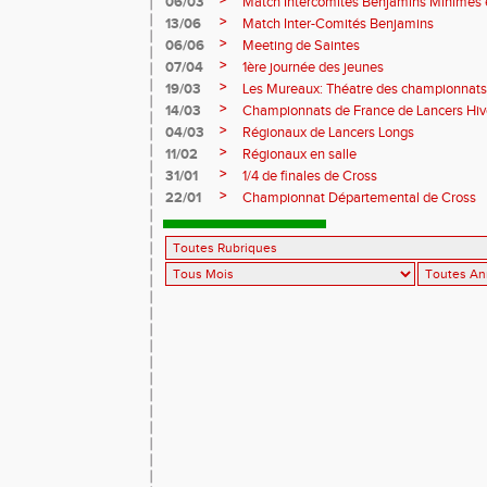
>
06/03
Match Intercomités Benjamins Minimes e
>
13/06
Match Inter-Comités Benjamins
>
06/06
Meeting de Saintes
>
07/04
1ère journée des jeunes
>
19/03
Les Mureaux: Théatre des championnats
>
14/03
Championnats de France de Lancers Hi
>
04/03
Régionaux de Lancers Longs
>
11/02
Régionaux en salle
>
31/01
1/4 de finales de Cross
>
22/01
Championnat Départemental de Cross