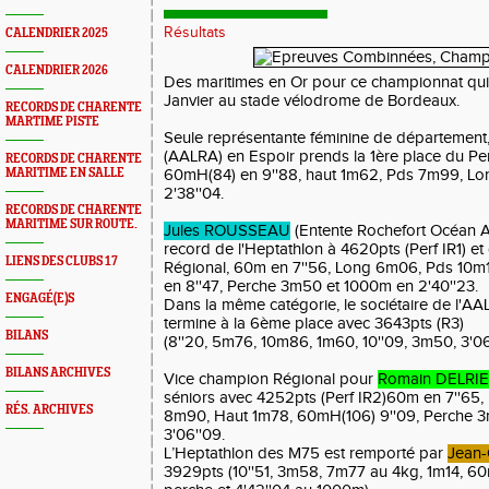
Résultats
CALENDRIER 2025
CALENDRIER 2026
Des maritimes en Or pour ce championnat qui 
Janvier au stade vélodrome de Bordeaux.
RECORDS DE CHARENTE
MARTIME PISTE
Seule représentante féminine de département
(AALRA) en Espoir prends la 1ère place du Pe
RECORDS DE CHARENTE
MARITIME EN SALLE
60mH(84) en 9''88, haut 1m62, Pds 7m99, L
2'38''04.
RECORDS DE CHARENTE
MARITIME SUR ROUTE.
Jules ROUSSEAU
(Entente Rochefort Océan At
record de l'Heptathlon à 4620pts (Perf IR1) e
LIENS DES CLUBS 17
Régional, 60m en 7''56, Long 6m06, Pds 10m
en 8''47, Perche 3m50 et 1000m en 2'40''23.
ENGAGÉ(E)S
Dans la même catégorie, le sociétaire de l'A
termine à la 6ème place avec 3643pts (R3)
BILANS
(8''20, 5m76, 10m86, 1m60, 10''09, 3m50, 3'06
BILANS ARCHIVES
Vice champion Régional pour
Romain DELRI
séniors avec 4252pts (Perf IR2)60m en 7''65
RÉS. ARCHIVES
8m90, Haut 1m78, 60mH(106) 9''09, Perche 
3'06''09.
L’Heptathlon des M75 est remporté par
Jean
3929pts (10''51, 3m58, 7m77 au 4kg, 1m14, 60