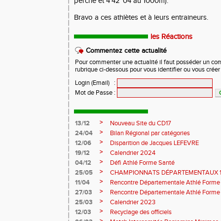
perche et 4'42''04 au 1000m).
Bravo a ces athlètes et à leurs entraineurs.
les Réactions
Commentez cette actualité
Pour commenter une actualité il faut posséder un compt
rubrique ci-dessous pour vous identifier ou vous crée
Login (Email)
:
Mot de Passe
:
>
13/12
Nouveau Site du CD17
>
24/04
Bilan Régional par catégories
>
12/06
Disparition de Jacques LEFEVRE
>
19/12
Calendrier 2024
>
04/12
Défi Athlé Forme Santé
>
25/05
CHAMPIONNATS DÉPARTEMENTAUX 1
>
11/04
Rencontre Départementale Athlé Forme
>
27/03
Rencontre Départementale Athlé Forme
>
25/03
Calendrier 2023
>
12/03
Recyclage des officiels