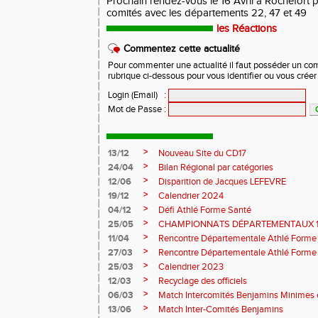
Prochain rendez-vous le 16 Avril à Rochefort p
comités avec les départements 22, 47 et 49
les Réactions
Commentez cette actualité
Pour commenter une actualité il faut posséder un compt
rubrique ci-dessous pour vous identifier ou vous crée
Login (Email)
:
Mot de Passe
:
>
13/12
Nouveau Site du CD17
>
24/04
Bilan Régional par catégories
>
12/06
Disparition de Jacques LEFEVRE
>
19/12
Calendrier 2024
>
04/12
Défi Athlé Forme Santé
>
25/05
CHAMPIONNATS DÉPARTEMENTAUX 1
>
11/04
Rencontre Départementale Athlé Forme
>
27/03
Rencontre Départementale Athlé Forme
>
25/03
Calendrier 2023
>
12/03
Recyclage des officiels
>
06/03
Match Intercomités Benjamins Minimes e
>
13/06
Match Inter-Comités Benjamins