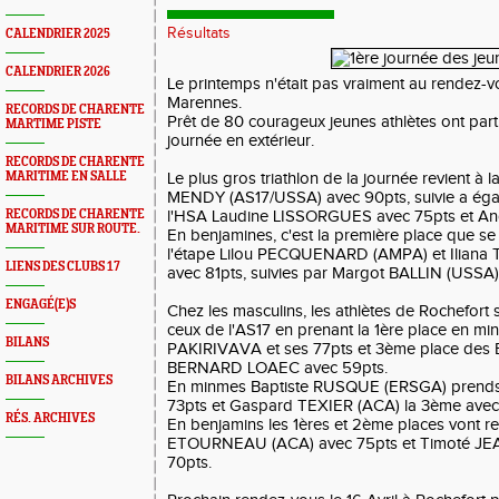
Résultats
CALENDRIER 2025
CALENDRIER 2026
Le printemps n'était pas vraiment au rendez-v
Marennes.
RECORDS DE CHARENTE
Prêt de 80 courageux jeunes athlètes ont part
MARTIME PISTE
journée en extérieur.
RECORDS DE CHARENTE
MARITIME EN SALLE
Le plus gros triathlon de la journée revient à la
MENDY (AS17/USSA) avec 90pts, suivie a égali
RECORDS DE CHARENTE
l'HSA Laudine LISSORGUES avec 75pts et A
MARITIME SUR ROUTE.
En benjamines, c'est la première place que se
l'étape Lilou PECQUENARD (AMPA) et Ilian
LIENS DES CLUBS 17
avec 81pts, suivies par Margot BALLIN (USSA)
ENGAGÉ(E)S
Chez les masculins, les athlètes de Rochefort 
ceux de l'AS17 en prenant la 1ère place en m
BILANS
PAKIRIVAVA et ses 77pts et 3ème place des B
BERNARD LOAEC avec 59pts.
BILANS ARCHIVES
En minmes Baptiste RUSQUE (ERSGA) prends
73pts et Gaspard TEXIER (ACA) la 3ème avec 
RÉS. ARCHIVES
En benjamins les 1ères et 2ème places vont r
ETOURNEAU (ACA) avec 75pts et Timoté JE
70pts.