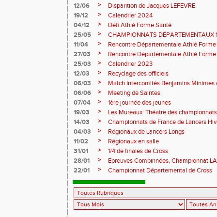
>
12/06
Disparition de Jacques LEFEVRE
>
19/12
Calendrier 2024
>
04/12
Défi Athlé Forme Santé
>
25/05
CHAMPIONNATS DÉPARTEMENTAUX 1
>
11/04
Rencontre Départementale Athlé Forme
>
27/03
Rencontre Départementale Athlé Forme
>
25/03
Calendrier 2023
>
12/03
Recyclage des officiels
>
06/03
Match Intercomités Benjamins Minimes e
>
06/06
Meeting de Saintes
>
07/04
1ère journée des jeunes
>
19/03
Les Mureaux: Théatre des championnats
>
14/03
Championnats de France de Lancers Hi
>
04/03
Régionaux de Lancers Longs
>
11/02
Régionaux en salle
>
31/01
1/4 de finales de Cross
>
28/01
Epreuves Combinnées, Championnat L
>
22/01
Championnat Départemental de Cross