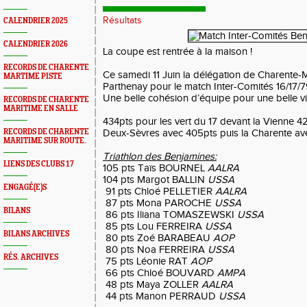
Résultats
CALENDRIER 2025
CALENDRIER 2026
La coupe est rentrée à la maison !
RECORDS DE CHARENTE
Ce samedi 11 Juin la délégation de Charente-M
MARTIME PISTE
Parthenay pour le match Inter-Comités 16/17/
Une belle cohésion d’équipe pour une belle vi
RECORDS DE CHARENTE
MARITIME EN SALLE
434pts pour les vert du 17 devant la Vienne 4
RECORDS DE CHARENTE
Deux-Sèvres avec 405pts puis la Charente av
MARITIME SUR ROUTE.
Triathlon des Benjamines:
LIENS DES CLUBS 17
105 pts Taïs BOURNEL
AALRA
104 pts Margot BALLIN
USSA
ENGAGÉ(E)S
91 pts Chloé PELLETIER
AALRA
87 pts Mona PAROCHE
USSA
BILANS
86 pts Iliana TOMASZEWSKI
USSA
85 pts Lou FERREIRA
USSA
BILANS ARCHIVES
80 pts Zoé BARABEAU
AOP
80 pts Noa FERREIRA
USSA
RÉS. ARCHIVES
75 pts Léonie RAT
AOP
66 pts Chloé BOUVARD
AMPA
48 pts Maya ZOLLER
AALRA
44 pts Manon PERRAUD
USSA