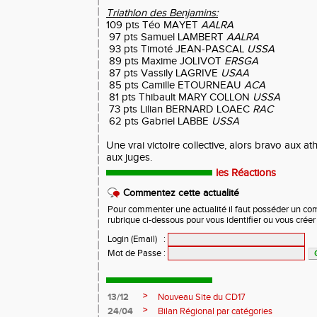
Triathlon des Benjamins:
109 pts Téo MAYET
AALRA
97 pts Samuel LAMBERT
AALRA
93 pts Timoté JEAN-PASCAL
USSA
89 pts Maxime JOLIVOT
ERSGA
87 pts Vassily LAGRIVE
USAA
85 pts Camille ETOURNEAU
ACA
81 pts Thibault MARY COLLON
USSA
73 pts Lilian BERNARD LOAEC
RAC
62 pts Gabriel LABBE
USSA
Une vrai victoire collective, alors bravo aux at
aux juges.
les Réactions
Commentez cette actualité
Pour commenter une actualité il faut posséder un compt
rubrique ci-dessous pour vous identifier ou vous crée
Login (Email)
:
Mot de Passe
:
>
13/12
Nouveau Site du CD17
>
24/04
Bilan Régional par catégories