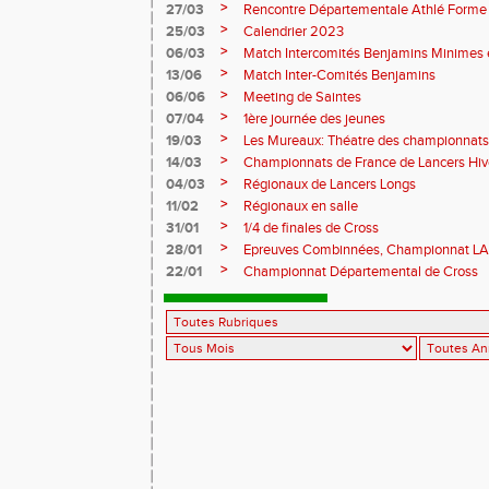
>
27/03
Rencontre Départementale Athlé Forme
>
25/03
Calendrier 2023
>
06/03
Match Intercomités Benjamins Minimes e
>
13/06
Match Inter-Comités Benjamins
>
06/06
Meeting de Saintes
>
07/04
1ère journée des jeunes
>
19/03
Les Mureaux: Théatre des championnats
>
14/03
Championnats de France de Lancers Hi
>
04/03
Régionaux de Lancers Longs
>
11/02
Régionaux en salle
>
31/01
1/4 de finales de Cross
>
28/01
Epreuves Combinnées, Championnat L
>
22/01
Championnat Départemental de Cross