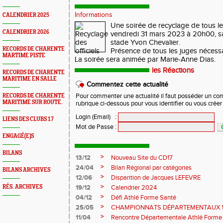
Informations
CALENDRIER 2025
Une soirée de recyclage de tous les
CALENDRIER 2026
vendredi 31 mars 2023 à 20h00, s
stade Yvon Chevalier.
RECORDS DE CHARENTE
Présence de tous les juges nécessa
MARTIME PISTE
La soirée sera animée par Marie-Anne Dias.
les Réactions
RECORDS DE CHARENTE
MARITIME EN SALLE
Commentez cette actualité
RECORDS DE CHARENTE
Pour commenter une actualité il faut posséder un compt
MARITIME SUR ROUTE.
rubrique ci-dessous pour vous identifier ou vous crée
Login (Email)
:
LIENS DES CLUBS 17
Mot de Passe
:
ENGAGÉ(E)S
BILANS
>
13/12
Nouveau Site du CD17
>
24/04
Bilan Régional par catégories
BILANS ARCHIVES
>
12/06
Disparition de Jacques LEFEVRE
>
RÉS. ARCHIVES
19/12
Calendrier 2024
>
04/12
Défi Athlé Forme Santé
>
25/05
CHAMPIONNATS DÉPARTEMENTAUX 1
>
11/04
Rencontre Départementale Athlé Forme