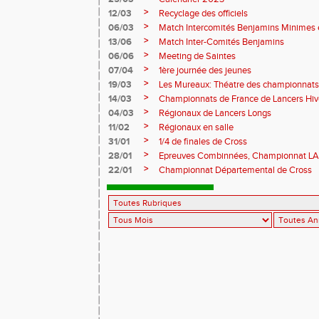
>
12/03
Recyclage des officiels
>
06/03
Match Intercomités Benjamins Minimes e
>
13/06
Match Inter-Comités Benjamins
>
06/06
Meeting de Saintes
>
07/04
1ère journée des jeunes
>
19/03
Les Mureaux: Théatre des championnats
>
14/03
Championnats de France de Lancers Hi
>
04/03
Régionaux de Lancers Longs
>
11/02
Régionaux en salle
>
31/01
1/4 de finales de Cross
>
28/01
Epreuves Combinnées, Championnat L
>
22/01
Championnat Départemental de Cross