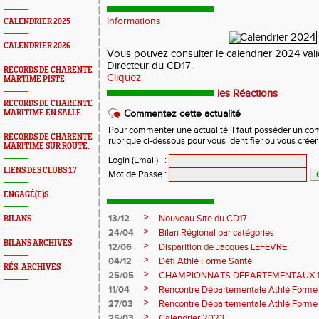
Informations
CALENDRIER 2025
CALENDRIER 2026
Vous pouvez consulter le calendrier 2024 vali
Directeur du CD17.
RECORDS DE CHARENTE
Cliquez
MARTIME PISTE
les Réactions
RECORDS DE CHARENTE
MARITIME EN SALLE
Commentez cette actualité
Pour commenter une actualité il faut posséder un compt
RECORDS DE CHARENTE
rubrique ci-dessous pour vous identifier ou vous crée
MARITIME SUR ROUTE.
Login (Email)
:
LIENS DES CLUBS 17
Mot de Passe
:
ENGAGÉ(E)S
>
13/12
Nouveau Site du CD17
BILANS
>
24/04
Bilan Régional par catégories
BILANS ARCHIVES
>
12/06
Disparition de Jacques LEFEVRE
>
04/12
Défi Athlé Forme Santé
RÉS. ARCHIVES
>
25/05
CHAMPIONNATS DÉPARTEMENTAUX 1
>
11/04
Rencontre Départementale Athlé Forme
>
27/03
Rencontre Départementale Athlé Forme
>
25/03
Calendrier 2023