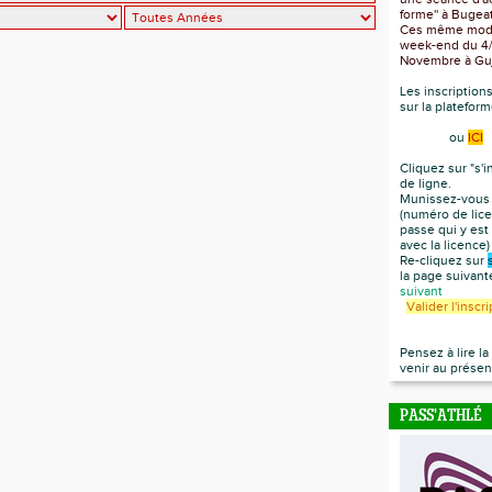
forme'' à Bugea
Ces même modul
week-end du 4/5
Novembre à Gu
Les inscription
sur la platefor
ou
ICI
Cliquez sur "s'i
de ligne.
Munissez-vous 
(numéro de lice
passe qui y est
avec la licence
Re-cliquez sur
la page suivan
suivant
Valider l'inscr
Pensez à lire l
venir au présen
PASS'ATHLÉ