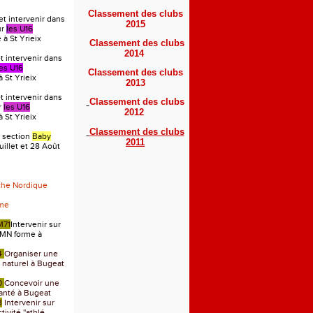
Classement des clubs
et intervenir dans
2015
ur
l
es U16
à St Yrieix
Classement des clubs
2014
 intervenir dans
les U16
Classement des clubs
 St Yrieix
2013
 intervenir dans
Classement des clubs
r
les U16
2012
 St Yrieix
Classement des clubs
 section
Baby
2011
uillet et 28 Août
che Nordique
rme
M71
Intervenir sur
MN forme à
4
Organiser une
u naturel à Bugeat
0
Concevoir une
anté à Bugeat
3
Intervenir sur
ivité ''athlé