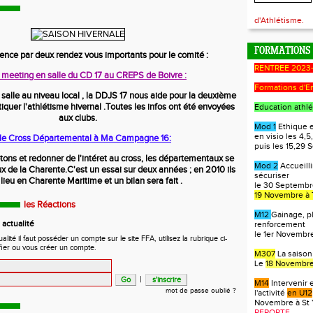
d'Athlétisme.
FORMATIONS
ce par deux rendez vous importants pour le comité :
RENTREE 2023
e meeting en salle du CD 17 au CREPS de Boivre :
Formations d'E
salle au niveau local , la DDJS 17 nous aide pour la deuxième
iquer l'athlétisme hivernal .Toutes les infos ont été envoyées
Education athlé
aux clubs.
Mod 1
Ethique e
en visio les 4,5,
: le Cross Départemental à Ma Campagne 16:
puis les 15,29
otons et redonner de l'intéret au cross, les départementaux se
Mod 2
Accueilli
x de la Charente.C'est un essai sur deux années ; en 2010 ils
sécuriser
lieu en Charente Maritime et un bilan sera fait .
le 30 Septembre
19 Novembre à 
les Réactions
M12
Gainage, p
actualité
renforcement
le 1er Novembre
ité il faut posséder un compte sur le site FFA, utilisez la rubrique ci-
fier ou vous créer un compte.
M307
La saison
Le
18 Novembre
|
M14
Intervenir 
mot de passe oublié ?
l'activité
en U12
Novembre à St 
REPORTE