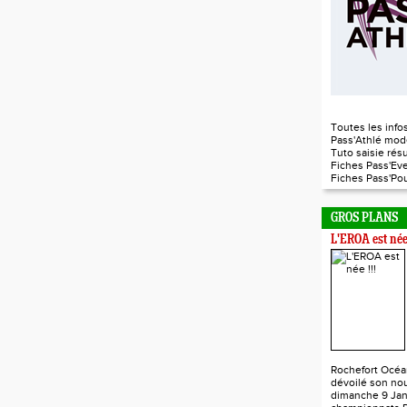
Toutes les infos
Pass'Athlé mod
Tuto saisie rés
Fiches Pass'Ev
Fiches Pass'P
GROS PLANS
L'EROA est née 
Rochefort Océa
dévoilé son nou
dimanche 9 Jan