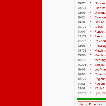
>
13/12
Nouveau
>
24/04
Bilan Ré
>
12/06
Disparit
>
19/12
Calendr
>
04/12
Défi Ath
>
25/05
CHAMPI
>
11/04
Rencont
>
27/03
Rencont
>
25/03
Calendr
>
12/03
Recyclag
>
06/03
Match In
>
13/06
Match I
>
06/06
Meeting 
>
07/04
1ère jou
>
19/03
Les Mure
>
14/03
Champio
>
04/03
Régiona
>
11/02
Régionau
>
31/01
1/4 de f
>
28/01
Epreuve