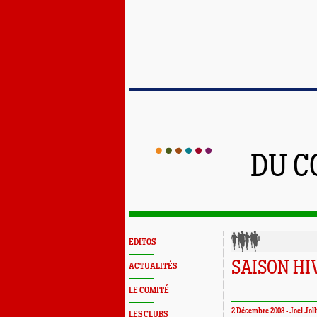
DU C
EDITOS
SAISON H
ACTUALITÉS
LE COMITÉ
2 Décembre 2008 -
Joel Joll
LES CLUBS