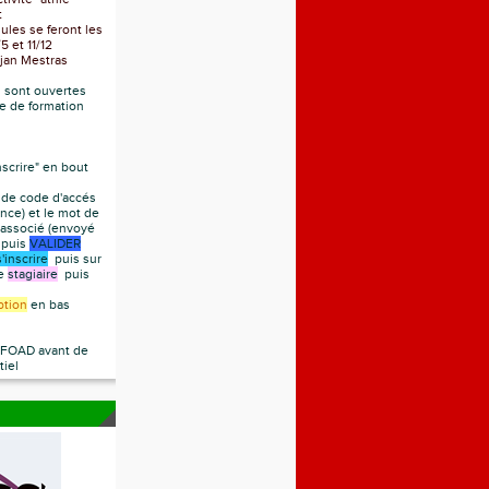
t
es se feront les
 et 11/12
jan Mestras
s sont ouvertes
me de formation
nscrire" en bout
de code d'accés
nce) et le mot de
 associé (envoyé
) puis
VALIDER
s'inscrire
puis sur
te
stagiaire
puis
iption
en bas
a FOAD avant de
tiel