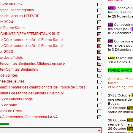
 Site du CD17
M10
Concevoir 
gional par catégories
les courses po
ion de Jacques LEFEVRE
le 25 Novembre 
ier 2024
M8
Concevoir et
lé Forme Santé
les sauts pour
le 2 Décembre à
ONNATS DÉPARTEMENTAUX 16-17
re Départementale Athlé Forme Santé
M9
Concevoir et
re Départementale Athlé Forme Santé
les lancers pou
le 3 Décembre à
ier 2023
e des officiels
Mod
Ouvrir une
en visio les 3 J
tercomités Benjamins Minimes en salle
nter-Comités Benjamins
FORME SANTE
de Saintes
Animateur Mar
rnée des jeunes
Forme
aux: Théatre des championnats de France de Cross
et Running Fo
nnats de France de Lancers Hivernaux
21-22 Octobre
ux de Lancers Longs
une séance de 
Bugeat
x en salle
22 Octobre
M7
inales de Cross
sortie en milie
s Combinnées, Championnat LANA
28 Octobre
M7
séance forme s
29 Octobre
M7
une séance d'act