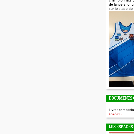
championnats 
de lancers long
sur le stade de
DOCUMENTS O
Livret compétio
U14/U16
LES ESPACES