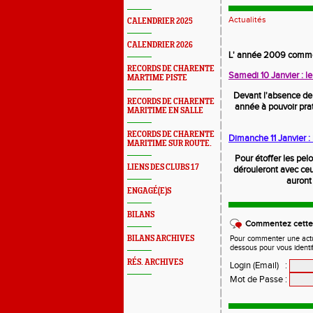
Actualités
CALENDRIER 2025
CALENDRIER 2026
L' année 2009 commen
RECORDS DE CHARENTE
Samedi 10 Janvier : l
MARTIME PISTE
Devant l'absence de 
RECORDS DE CHARENTE
année à pouvoir prat
MARITIME EN SALLE
RECORDS DE CHARENTE
Dimanche 11 Janvier 
MARITIME SUR ROUTE.
Pour étoffer les pel
LIENS DES CLUBS 17
dérouleront avec ceu
auront 
ENGAGÉ(E)S
BILANS
Commentez cette 
BILANS ARCHIVES
Pour commenter une actual
dessous pour vous identi
RÉS. ARCHIVES
Login (Email)
:
Mot de Passe
: