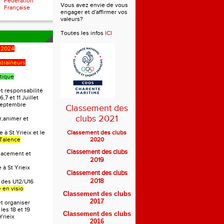
Fédération
Vous avez envie de vous
Française
engager et d'affirmer vos
valeurs?
Toutes les infos
ICI
-2024
ntraineurs
tique
t responsabilité
6,7 et 11 Juillet
 Septembre
Classement des
clubs 2021
r,animer et
 à St Yrieix et le
Classement des clubs
Talence
2020
Classement des clubs
lacement et
2019
 à St Yrieix
Classement des clubs
2018
 des U12/U16
 en visio
Classement des clubs
2017
et organiser
les 18 et 19
Classement des clubs
Yrieix
2016