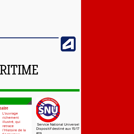
RITIME
naire
L'ouvrage
richement
illustré, qui
Service National Universel
retrace
Dispositif destiné aux 15/17
l’Histoire de la
ans