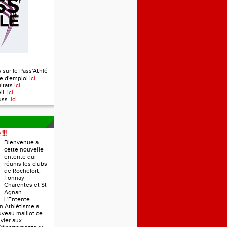
 sur le Pass'Athlé
e d'emploi
ici
ultats
ici
eil
ici
ouss
ici
!!!
Bienvenue a
cette nouvelle
entente qui
réunis les clubs
de Rochefort,
Tonnay-
Charentes et St
Agnan.
L'Entente
n Athlétisme a
veau maillot ce
vier aux