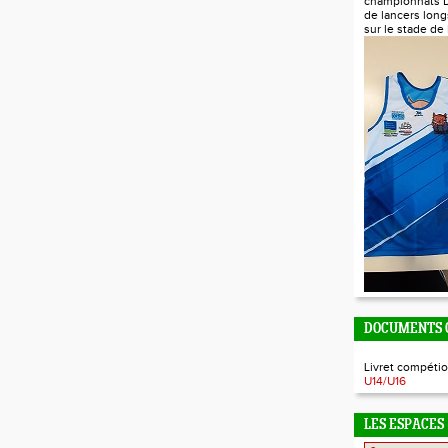
championnats 
de lancers long
sur le stade de
DOCUMENTS O
Livret compétio
U14/U16
LES ESPACES