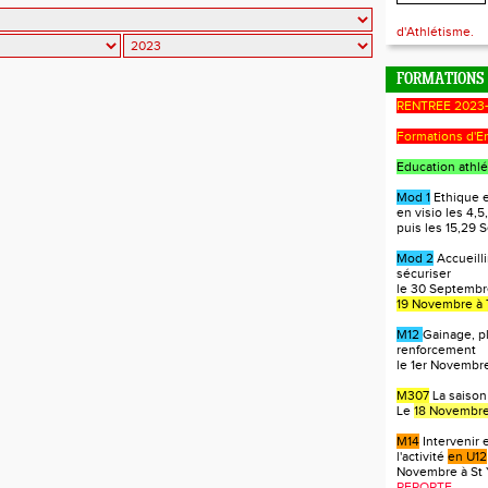
d'Athlétisme.
FORMATIONS
RENTREE 2023
Formations d'E
Education athlé
Mod 1
Ethique e
en visio les 4,5,
puis les 15,29
Mod 2
Accueilli
sécuriser
le 30 Septembre
19 Novembre à 
M12
Gainage, p
renforcement
le 1er Novembre
M307
La saison
Le
18 Novembre
M14
Intervenir 
l'activité
en U12
Novembre à St 
REPORTE