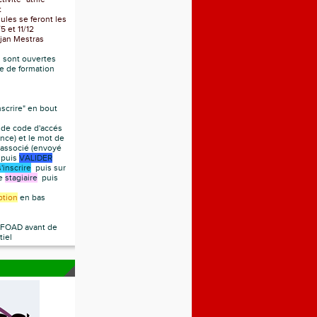
t
es se feront les
 et 11/12
jan Mestras
s sont ouvertes
me de formation
nscrire" en bout
de code d'accés
nce) et le mot de
 associé (envoyé
) puis
VALIDER
s'inscrire
puis sur
te
stagiaire
puis
iption
en bas
a FOAD avant de
tiel