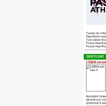
Toutes les infos
Pass'Athlé mod
Tuto saisie rés
Fiches Pass'Ev
Fiches Pass'P
GROS PLANS
L'EROA est née 
Rochefort Océa
dévoilé son nou
dimanche 9 Jan