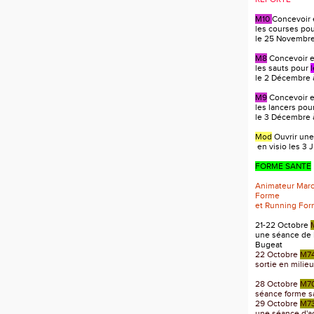
M10
Concevoir 
les courses po
le 25 Novembre 
M8
Concevoir et
les sauts pour
le 2 Décembre à
M9
Concevoir et
les lancers pou
le 3 Décembre à
Mod
Ouvrir une
en visio les 3 J
FORME SANTE
Animateur Mar
Forme
et Running Fo
21-22 Octobre
une séance de 
Bugeat
22 Octobre
M7
sortie en milie
28 Octobre
M7
séance forme s
29 Octobre
M7
une séance d'act