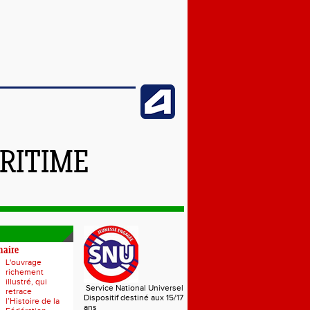
RITIME
naire
L'ouvrage
richement
illustré, qui
Service National Universel
retrace
Dispositif destiné aux 15/17
l’Histoire de la
ans