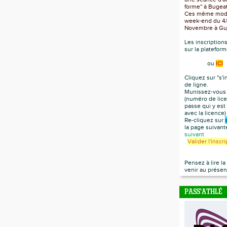
forme'' à Bugea
Ces même modul
week-end du 4/5
Novembre à Gu
Les inscription
sur la platefor
ou
ICI
Cliquez sur "s'i
de ligne.
Munissez-vous 
(numéro de lice
passe qui y est
avec la licence
Re-cliquez sur
la page suivan
suivant
Valider l'inscr
Pensez à lire l
venir au présen
PASS'ATHLÉ