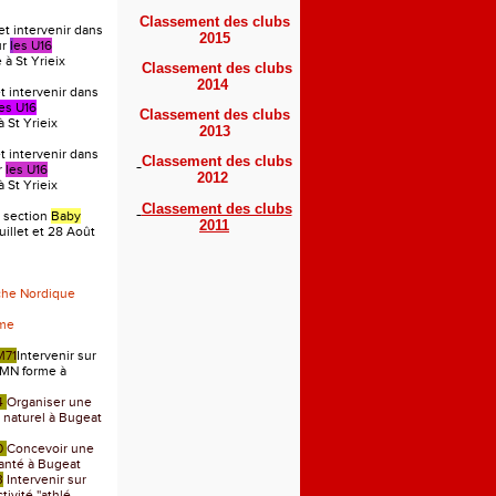
Classement des clubs
et intervenir dans
2015
ur
l
es U16
à St Yrieix
Classement des clubs
2014
 intervenir dans
les U16
Classement des clubs
 St Yrieix
2013
 intervenir dans
Classement des clubs
r
les U16
2012
 St Yrieix
Classement des clubs
 section
Baby
2011
uillet et 28 Août
che Nordique
rme
M71
Intervenir sur
MN forme à
4
Organiser une
u naturel à Bugeat
0
Concevoir une
anté à Bugeat
3
Intervenir sur
ivité ''athlé