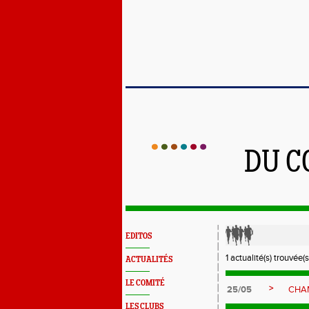
DU C
EDITOS
1 actualité(s) trouvée(s
ACTUALITÉS
LE COMITÉ
>
25/05
CHA
LES CLUBS