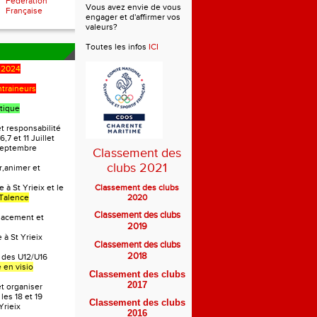
Fédération
Vous avez envie de vous
Française
engager et d'affirmer vos
valeurs?
Toutes les infos
ICI
-2024
ntraineurs
tique
t responsabilité
6,7 et 11 Juillet
 Septembre
Classement des
clubs 2021
r,animer et
 à St Yrieix et le
Classement des clubs
Talence
2020
Classement des clubs
lacement et
2019
 à St Yrieix
Classement des clubs
2018
 des U12/U16
 en visio
Classement des clubs
2017
et organiser
les 18 et 19
Classement des clubs
Yrieix
2016