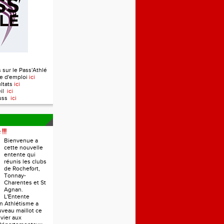
 sur le Pass'Athlé
e d'emploi
ici
ultats
ici
eil
ici
ouss
ici
!!!
Bienvenue a
cette nouvelle
entente qui
réunis les clubs
de Rochefort,
Tonnay-
Charentes et St
Agnan.
L'Entente
n Athlétisme a
veau maillot ce
vier aux