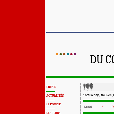
DU C
EDITOS
1 actualité(s) trouvée(s
ACTUALITÉS
LE COMITÉ
>
12/06
D
LES CLUBS