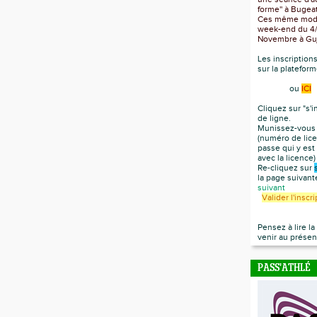
forme'' à Bugea
Ces même modul
week-end du 4/5
Novembre à Gu
Les inscription
sur la platefor
ou
ICI
Cliquez sur "s'i
de ligne.
Munissez-vous 
(numéro de lice
passe qui y est
avec la licence
Re-cliquez sur
la page suivan
suivant
Valider l'inscr
Pensez à lire l
venir au présen
PASS'ATHLÉ