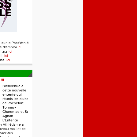
 sur le Pass'Athlé
e d'emploi
ici
ultats
ici
eil
ici
ouss
ici
!!!
Bienvenue a
cette nouvelle
entente qui
réunis les clubs
de Rochefort,
Tonnay-
Charentes et St
Agnan.
L'Entente
n Athlétisme a
veau maillot ce
vier aux