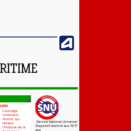
RITIME
naire
L'ouvrage
richement
illustré, qui
Service National Universel
retrace
Dispositif destiné aux 15/17
l’Histoire de la
ans