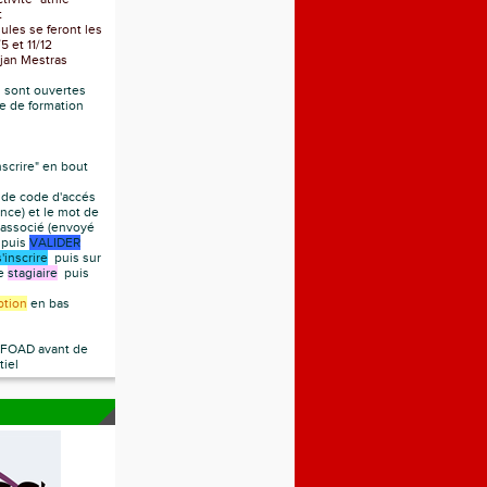
t
es se feront les
 et 11/12
jan Mestras
s sont ouvertes
me de formation
nscrire" en bout
de code d'accés
nce) et le mot de
 associé (envoyé
) puis
VALIDER
s'inscrire
puis sur
te
stagiaire
puis
iption
en bas
a FOAD avant de
tiel