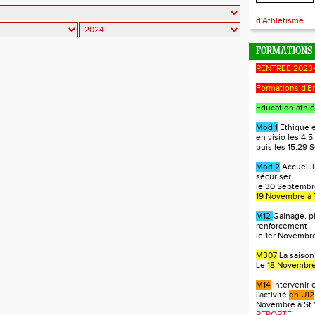
d'Athlétisme.
FORMATIONS
RENTREE 2023
Formations d'E
Education athlé
Mod 1
Ethique e
en visio les 4,5,
puis les 15,29
Mod 2
Accueilli
sécuriser
le 30 Septembre
19 Novembre à 
M12
Gainage, p
renforcement
le 1er Novembre
M307
La saison
Le
18 Novembre
M14
Intervenir 
l'activité
en U12
Novembre à St 
REPORTE