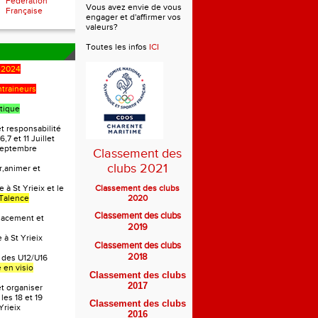
Fédération
Vous avez envie de vous
Française
engager et d'affirmer vos
valeurs?
Toutes les infos
ICI
-2024
ntraineurs
tique
t responsabilité
6,7 et 11 Juillet
 Septembre
Classement des
clubs 2021
r,animer et
 à St Yrieix et le
Classement des clubs
Talence
2020
Classement des clubs
lacement et
2019
 à St Yrieix
Classement des clubs
2018
 des U12/U16
 en visio
Classement des clubs
2017
et organiser
les 18 et 19
Classement des clubs
Yrieix
2016