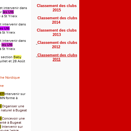
Classement des clubs
et intervenir dans
2015
ur
l
es U16
à St Yrieix
Classement des clubs
2014
 intervenir dans
les U16
Classement des clubs
 St Yrieix
2013
 intervenir dans
Classement des clubs
r
les U16
2012
 St Yrieix
Classement des clubs
 section
Baby
2011
uillet et 28 Août
che Nordique
rme
M71
Intervenir sur
MN forme à
4
Organiser une
u naturel à Bugeat
0
Concevoir une
anté à Bugeat
3
Intervenir sur
ivité ''athlé