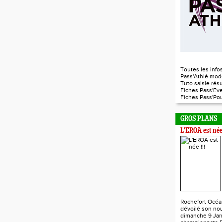
Toutes les infos
Pass'Athlé mod
Tuto saisie rés
Fiches Pass'Ev
Fiches Pass'P
GROS PLANS
L'EROA est née 
Rochefort Océa
dévoilé son nou
dimanche 9 Jan