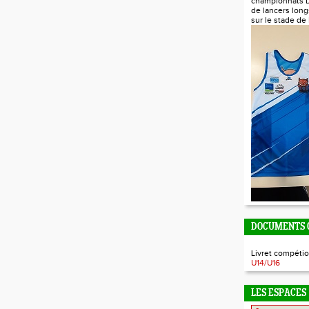
championnats 
de lancers long
sur le stade de
DOCUMENTS O
Livret compétio
U14/U16
LES ESPACES