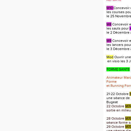
M10
Concevoir 
les courses po
le 25 Novembre 
M8
Concevoir et
les sauts pour
le 2 Décembre à
M9
Concevoir et
les lancers pou
le 3 Décembre à
Mod
Ouvrir une
en visio les 3 J
FORME SANTE
Animateur Mar
Forme
et Running Fo
21-22 Octobre
une séance de 
Bugeat
22 Octobre
M7
sortie en milie
28 Octobre
M7
séance forme s
29 Octobre
M7
une séance d'act