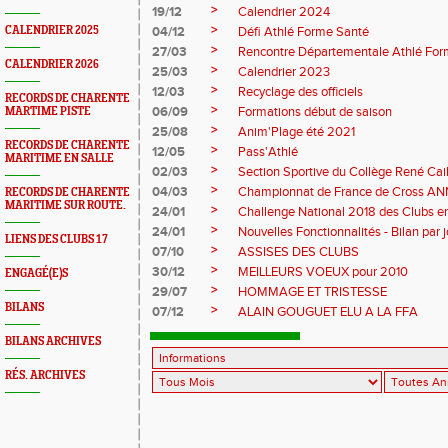
>
19/12
Calendrier 2024
>
CALENDRIER 2025
04/12
Défi Athlé Forme Santé
>
27/03
Rencontre Départementale Athlé For
CALENDRIER 2026
>
25/03
Calendrier 2023
>
12/03
Recyclage des officiels
RECORDS DE CHARENTE
>
06/09
Formations début de saison
MARTIME PISTE
>
25/08
Anim'Plage été 2021
RECORDS DE CHARENTE
>
12/05
Pass'Athlé
MARITIME EN SALLE
>
02/03
Section Sportive du Collège René Cail
>
04/03
Championnat de France de Cross A
RECORDS DE CHARENTE
MARITIME SUR ROUTE.
>
24/01
Challenge National 2018 des Clubs e
>
24/01
Nouvelles Fonctionnalités - Bilan par 
LIENS DES CLUBS 17
>
07/10
ASSISES DES CLUBS
>
30/12
MEILLEURS VOEUX pour 2010
ENGAGÉ(E)S
>
29/07
HOMMAGE ET TRISTESSE
BILANS
>
07/12
ALAIN GOUGUET ELU A LA FFA
BILANS ARCHIVES
RÉS. ARCHIVES